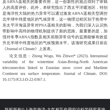
及
ABNA
遥相关的重要作用，这一创新性的观点得到了审稿
人的高度评价。此外，本研究指出了西太平洋暖池区，特别
是海洋性大陆的热力异常可以通过激发
ABNA
遥相关型调控
北半球中纬度地区的气候异常，这一物理过程区别于热带中
东太平洋海温异常对
PNA
遥相关的影响，为我们深入认识热
带影响中高纬的物理机制提供了新的思路。最重要的是，加
强对冬季
ABNA
指数及相关前期异常信号的监测能够有效提
升北半球中纬度地区的气候预测水平。该项研究成果日前在
《
Journal of Climate
》上发表。
论文信息：
Zhong Wogu, Wu Zhiwei* (2023). Interannual
variability of the wintertime Asian-Bering-North American
teleconnection linked to Eurasian snow cover and Maritime
Continent sea surface temperature. Journal of Climate, DOI:
10.1175/JCLI-D-22-0367.1.
版权所有©上海市海洋-大气相互作用前沿科学研究基地