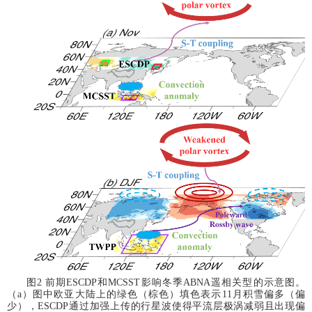
图
2
前期
ESCDP
和
MCSST
影响冬季
ABNA
遥相关型的示意图。
（
a
）图中欧亚大陆上的绿色（棕色）填色表示
11
月积雪偏多（偏
少），
ESCDP
通过加强上传的行星波使得平流层极涡减弱且出现偏