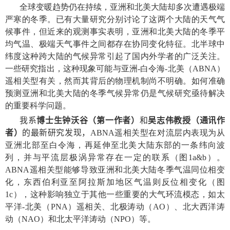
全球变暖趋势仍在持续，亚洲和北美大陆却多次遭遇极端
严寒的冬季。已有大量研究分别讨论了这两个大陆的天气气
候事件，但近来的观测事实表明，亚洲和北美大陆的冬季平
均气温、极端天气事件之间都存在协同变化特征。北半球中
纬度这种跨大陆的气候异常引起了国内外学者的广泛关注。
一些研究指出，这种现象可能与亚洲
-
白令海
-
北美（
ABNA
）
遥相关型有关，然而其背后的物理机制尚不明确。如何准确
预测亚洲和北美大陆的冬季气候异常仍是气候研究亟待解决
的重要科学问题。
我系
博士生钟沃谷（第一作者）
和
吴志伟教授（通讯作
者）
的最新研究发现，
ABNA
遥相关型在对流层内表现为从
亚洲北部至白令海，再延伸至北美大陆东部的一条纬向波
列，并与平流层极涡异常存在一定的联系（图
1a&b
）。
ABNA
遥相关型能够导致亚洲和北美大陆冬季气温同位相变
化，东西伯利亚至阿拉斯加地区气温则反位相变化（图
1c
），这种影响独立于其他一些重要的大气环流模态，如太
平洋
-
北美（
PNA
）遥相关、北极涛动（
AO
）、北大西洋涛
动（
NAO
）和北太平洋涛动（
NPO
）等。