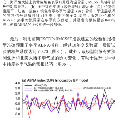
心；海洋性大陆上的黄色填色表示
11
月暖海温异常，
MCSST
能够引起
热带对流异常。（
b
）图中红色实线（蓝色虚线）表示正（负）位势高
度距平，红色（蓝色）填色表示冬季气温暖（冷）异常；平流层极涡
的异常信号能够持续到冬季，并下传至对流层，激发正位相的
ABNA
；热带对流异常在冬季向东移动，并激发向极传播的
Rossby
波，使得
ABNA
的正位相进一步加强。
最后，利用前期
ESCDP
和
MCSST
指数建立的经验预报模
型准确预测了冬季
ABNA
指数，经过
10
年交叉验证，后报试
验的相关系数达到了
0.70
（图
3a
）。此外，该模型能够有效预
测亚洲和北美大陆冬季气温的协同变化，有助于提升北半球
中纬度冬季气温的预报技巧（图
3b
）。