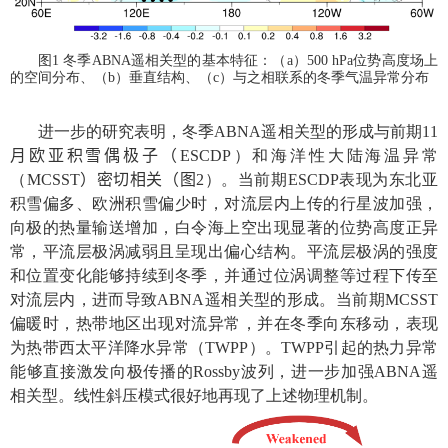
图
1
冬季
ABNA
遥相关型的基本特征：（
a
）
500 hPa
位势高度场上
的空间分布、（
b
）垂直结构、（
c
）与之相联系的冬季气温异常分布
进一步的研究表明，冬季
ABNA
遥相关型的形成与前期
11
月
欧亚积雪偶极子（
ESCDP
）和海洋性大陆海温异常
（
MCSST
）
密切相关（图
2
）。当前期
ESCDP
表现为东北亚
积雪偏多、欧洲积雪偏少时，对流层内上传的行星波加强，
向极的热量输送增加，白令海上空出现显著的位势高度正异
常，平流层极涡减弱且呈现出偏心结构。平流层极涡的强度
和位置变化能够持续到冬季，并通过位涡调整等过程下传至
对流层内，进而导致
ABNA
遥相关型的形成。当前期
MCSST
偏暖时，热带地区出现对流异常，并在冬季向东移动，表现
为热带西太平洋降水异常（
TWPP
）。
TWPP
引起的热力异常
能够直接激发向极传播的
Rossby
波列，进一步加强
ABNA
遥
相关型。线性斜压模式很好地再现了上述物理机制。