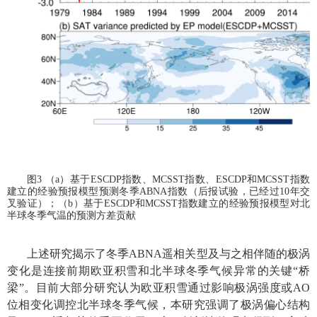
图
3
（
a
）基于
ESCDP
指数、
MCSST
指数、
ESCDP
和
MCSST
指数
建立的经验预报模型预测冬季
ABNA
指数（后报试验，已经过
10
年交
叉验证）；（
b
）基于
ESCDP
和
MCSST
指数建立的经验预报模型对北
半球冬季气温的预测方差贡献
上述研究揭示了冬季
ABNA
遥相关型及与之相伴随的极涡
变化是连接前期欧亚积雪和北半球冬季气候异常的关键“桥
梁”。目前大部分研究认为欧亚积雪通过影响极涡强度或
AO
位相变化调控北半球冬季气候，本研究强调了极涡偏心结构